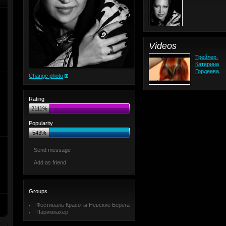
Videos
Трейлер.
Катерина
Гордеева.
Change photo
Rating
2111%
Popularity
543%
Send message
Add as friend
Groups
Фестиваль Красоты Невские Берега
Парикмахер