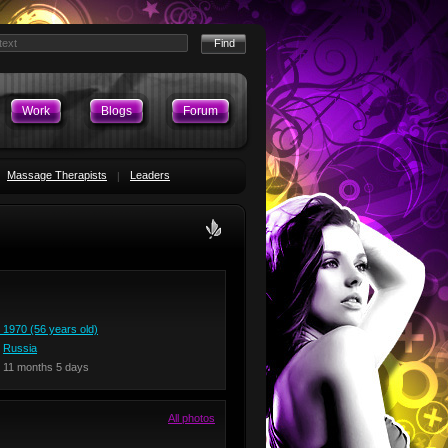
Work
Blogs
Forum
Massage Therapists
Leaders
 1970 (56 years old)
,
Russia
 11 months 5 days
All photos