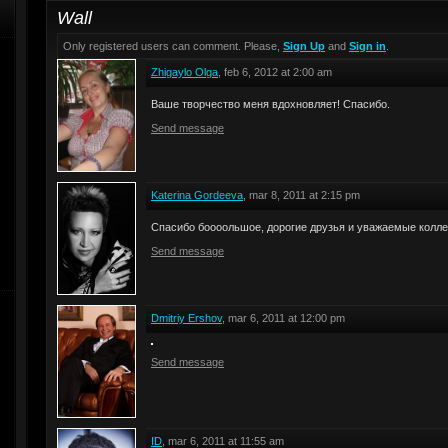
Wall
Only registered users can comment. Please,
Sign Up
and
Sign in
.
Zhigaylo Olga
, feb 6, 2012 at 2:00 am
Ваше творчество меня вдохновляет! Спасибо.
Send message
Katerina Gordeeva
, mar 8, 2011 at 2:15 pm
Спасибо боооольшое, дорогие друзья и уважаемые коллег
Send message
Dmitriy Ershov
, mar 6, 2011 at 12:00 pm
Send message
ID
, mar 6, 2011 at 11:55 am