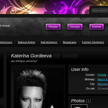
of beauty
People
Groups
Events
irdressers
Makeup Artists
Nail designers
Beauticians
Fashion Designers
Katerina Gordeeva
(ID: 14410)
мы бодры, веселы!
User info
Gender:
Female
Birthday:
March 6,
City:
Moscow
On site:
15 years
Photos
(1)