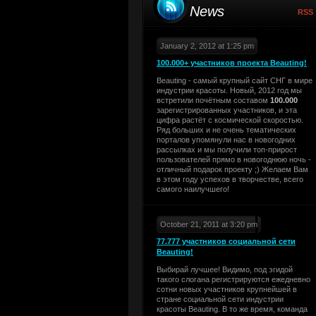
News
RSS
January 2, 2012 at 1:25 pm
100.000+ участников проекта Beauting!
Beauting - самый крупный сайт СНГ в мире
индустрии красоты. Новый, 2012 год мы
встретили почётным составом
100.000
зарегистрированных участников, и эта
цифра растёт с космической скоростью.
Ряд больших и не очень тематических
порталов упомянули нас в новогодних
рассылках и мы получили топ-прирост
пользователей прямо в новогоднюю ночь -
отличный подарок проекту ;) Желаем Вам
в этом году успехов в творчестве, всего
самого наилучшего!
October 21, 2011 at 3:20 pm
77.777 участников социальной сети
Beauting!
Выбирай лучшее! Видимо, под эгидой
такого слогана регистрируются ежедневно
сотни новых участников крупнейшей в
стране социальной сети индустрии
красоты Beauting. В то же время, команда