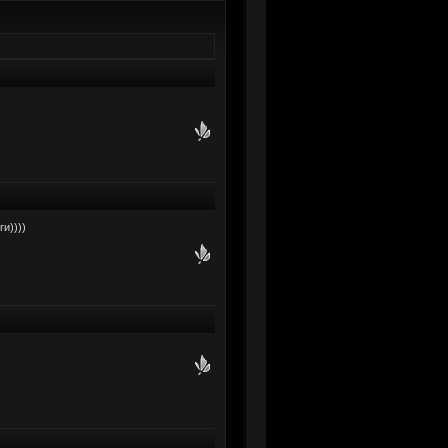
и))))