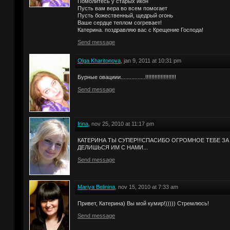
Помолитесь у старых икон
Пусть вам вера во всем помогает
Пусть божественный, щедрый огонь
Ваше сердце теплом согревает!
Катерина. поздравляю вас с Крещение Господа!
Send message
Olga Kharitonova
, jan 9, 2011 at 10:31 pm
Бурные овациии................!!!!!!!!!!!!!!!!!!!!
Send message
Irina
, nov 25, 2010 at 11:17 pm
КАТЕРИНА ТЫ СУПЕР!!!СПАСИБО ОГРОМНОЕ ТЕБЕ ЗА
ДЕЛИШЬСЯ ИМ С НАМИ...
Send message
Mariya Belinina
, nov 15, 2010 at 7:33 am
Привет, Катерина) Вы мой кумир!))))) Стремлюсь!
Send message