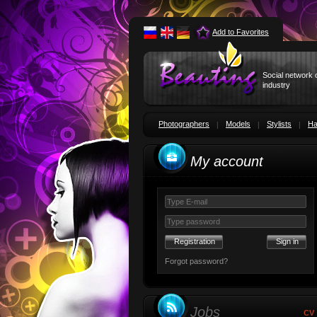
Add to Favorites
Social network 
industry
Photographers
Models
Stylists
Ha
My account
Registration
Forgot password?
Jobs
CV