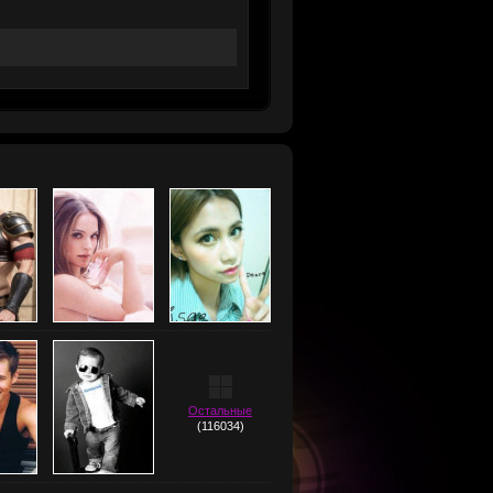
Остальные
(116034)