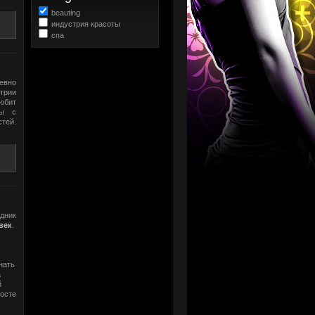
beauting
индустрия красоты
спа
невно
трии
любит
мы с
тей.
дник
век
.
нать
а
й
восте