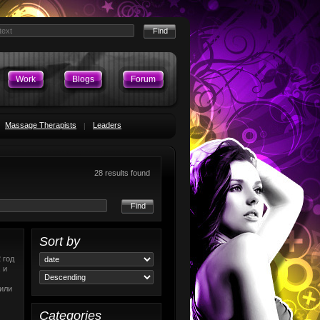
Work
Blogs
Forum
Massage Therapists
Leaders
28 results found
Find
Sort by
 год
 и
или
Categories