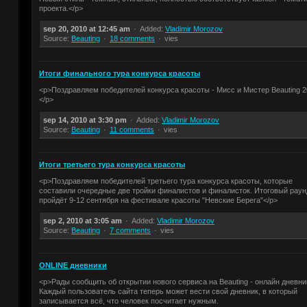
проекта.</p>
sep 20, 2010 at 12:45 am
Added:
Vladimir Morozov
Source:
Beauting
18 comments
vies
Итоги финального тура конкурса красоты
<p>Поздравляем победителей конкурса красоты - Мисс и Мистер Beauting 2
</p>
sep 14, 2010 at 3:30 pm
Added:
Vladimir Morozov
Source:
Beauting
11 comments
vies
Итоги третьего тура конкурса красоты
<p>Поздравляем победителей третьего тура конкурса красоты, которые
составили очередные две тройки финалистов и финалисток. Итоговый раун
пройдёт 9-12 сентября на фестивале красоты "Невские Берега"</p>
sep 2, 2010 at 3:05 am
Added:
Vladimir Morozov
Source:
Beauting
7 comments
vies
ONLINE дневники
<p>Рады сообщить об открытии нового сервиса на Beauting - онлайн дневни
Каждый пользователь сайта теперь может вести свой дневник, в который
записывается всё, что человек посчитает нужным.