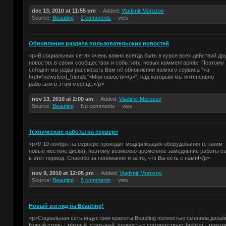
dec 13, 2010 at 11:55 pm
Added:
Vladimir Morozov
Source:
Beauting
2 comments
vies
Обновление раздела пользовательских новостей
<p>В социальных сетях очень важно всегда быть в курсе всех действий дру
новостях в своих сообществах и событиях, новых комментариях. Поэтому
сегодня мы рады рассказать Вам об обновлении важного сервиса "<a
href="newsfeed_friends">Мои новости</a>", над которым мы интенсивно
работали в этом месяце.</p>
nov 13, 2010 at 2:00 am
Added:
Vladimir Morozov
Source:
Beauting
No comments
vies
Технические работы на сервере
<p>9-10 ноября на сервере проходит модернизация оборудования (ставим
новые жёсткие диски), поэтому возможно временное замедление работы с
в этот период. Спасибо за понимание и за то, что Вы есть с нами!</p>
nov 9, 2010 at 12:05 pm
Added:
Vladimir Morozov
Source:
Beauting
5 comments
vies
Новый взгляд на Beauting!
<p>Социальная сеть индустрии красоты Beauting полностью сменила дизай
Новый стиль - тёмный, стильный, полностью соответствует fashion - темат