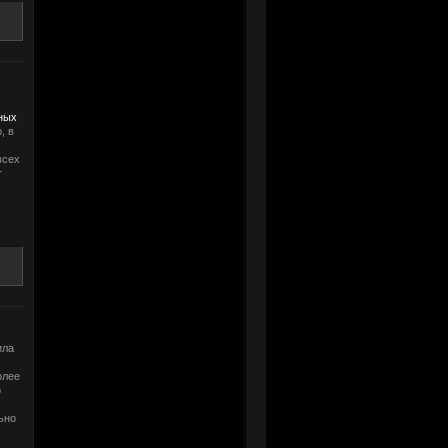
ных
, в
всех
т
ила
олее
о
ьно