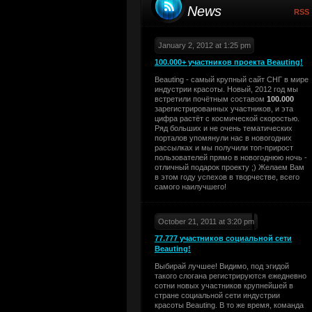
News
RSS
January 2, 2012 at 1:25 pm
100.000+ участников проекта Beauting!
Beauting - самый крупный сайт СНГ в мире
индустрии красоты. Новый, 2012 год мы
встретили почётным составом
100.000
зарегистрированных участников, и эта
цифра растёт с космической скоростью.
Ряд больших и не очень тематических
порталов упомянули нас в новогодних
рассылках и мы получили топ-прирост
пользователей прямо в новогоднюю ночь -
отличный подарок проекту ;) Желаем Вам
в этом году успехов в творчестве, всего
самого наилучшего!
October 21, 2011 at 3:20 pm
77.777 участников социальной сети
Beauting!
Выбирай лучшее! Видимо, под эгидой
такого слогана регистрируются ежедневно
сотни новых участников крупнейшей в
стране социальной сети индустрии
красоты Beauting. В то же время, команда