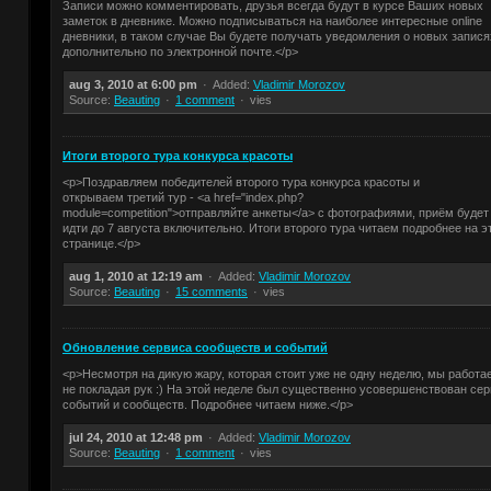
Записи можно комментировать, друзья всегда будут в курсе Ваших новых
заметок в дневнике. Можно подписываться на наиболее интересные online
дневники, в таком случае Вы будете получать уведомления о новых запися
дополнительно по электронной почте.</p>
aug 3, 2010 at 6:00 pm
Added:
Vladimir Morozov
Source:
Beauting
1 comment
vies
Итоги второго тура конкурса красоты
<p>Поздравляем победителей второго тура конкурса красоты и
открываем третий тур - <a href="index.php?
module=competition">отправляйте анкеты</a> с фотографиями, приём будет
идти до 7 августа включительно. Итоги второго тура читаем подробнее на э
странице.</p>
aug 1, 2010 at 12:19 am
Added:
Vladimir Morozov
Source:
Beauting
15 comments
vies
Обновление сервиса сообществ и событий
<p>Несмотря на дикую жару, которая стоит уже не одну неделю, мы работа
не покладая рук :) На этой неделе был существенно усовершенствован се
событий и сообществ. Подробнее читаем ниже.</p>
jul 24, 2010 at 12:48 pm
Added:
Vladimir Morozov
Source:
Beauting
1 comment
vies