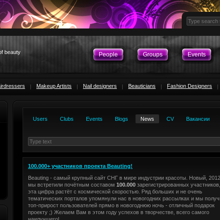
of beauty
People
Groups
Events
irdressers
Makeup Artists
Nail designers
Beauticians
Fashion Designers
Users
Clubs
Events
Blogs
News
CV
Вакансии
100.000+ участников проекта Beauting!
Beauting - самый крупный сайт СНГ в мире индустрии красоты. Новый, 2012
мы встретили почётным составом
100.000
зарегистрированных участников,
эта цифра растёт с космической скоростью. Ряд больших и не очень
тематических порталов упомянули нас в новогодних рассылках и мы получ
топ-прирост пользователей прямо в новогоднюю ночь - отличный подарок
проекту ;) Желаем Вам в этом году успехов в творчестве, всего самого
наилучшего!