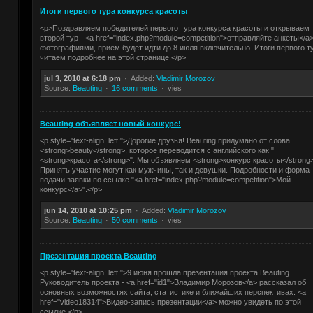
Итоги первого тура конкурса красоты
<p>Поздравляем победителей первого тура конкурса красоты и открываем
второй тур - <a href="index.php?module=competition">отправляйте анкеты</a>
фотографиями, приём будет идти до 8 июля включительно. Итоги первого т
читаем подробнее на этой странице.</p>
jul 3, 2010 at 6:18 pm
Added:
Vladimir Morozov
Source:
Beauting
16 comments
vies
Beauting объявляет новый конкурс!
<p style="text-align: left;">Дорогие друзья! Beauting придумано от слова
<strong>beauty</strong>, которое переводится с английского как "
<strong>красота</strong>". Мы объявляем <strong>конкурс красоты</strong>
Принять участие могут как мужчины, так и девушки. Подробности и форма
подачи заявки по ссылке "<a href="index.php?module=competition">Мой
конкурс</a>".</p>
jun 14, 2010 at 10:25 pm
Added:
Vladimir Morozov
Source:
Beauting
50 comments
vies
Презентация проекта Beauting
<p style="text-align: left;">9 июня прошла презентация проекта Beauting.
Руководитель проекта - <a href="id1">Владимир Морозов</a> рассказал об
основных возможностях сайта, статистике и ближайших перспективах. <a
href="video18314">Видео-запись презентации</a> можно увидеть по этой
ссылке.</p>