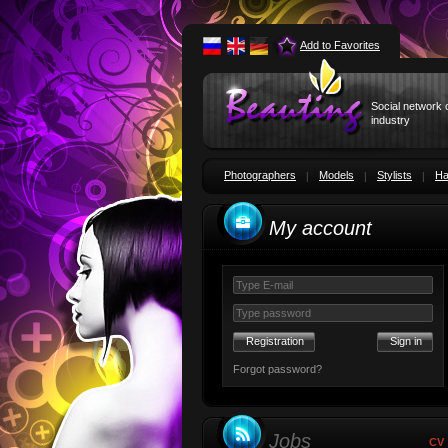
Add to Favorites
Social network 
industry
Photographers
Models
Stylists
Ha
My account
Registration
Forgot password?
Jobs
CV