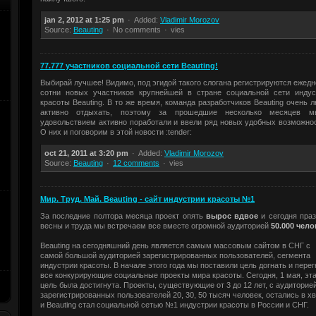
jan 2, 2012 at 1:25 pm
Added:
Vladimir Morozov
Source:
Beauting
No comments
vies
77.777 участников социальной сети Beauting!
Выбирай лучшее! Видимо, под эгидой такого слогана регистрируются ежед
сотни новых участников крупнейшей в стране социальной сети индус
красоты Beauting. В то же время, команда разработчиков Beauting очень 
активно отдыхать, поэтому за прошедшие несколько месяцев 
удовольствием активно поработали и ввели ряд новых удобных возможнос
О них и поговорим в этой новости :tender:
oct 21, 2011 at 3:20 pm
Added:
Vladimir Morozov
Source:
Beauting
12 comments
vies
Мир. Труд. Май. Beauting - сайт индустрии красоты №1
За последние полтора месяца проект опять
вырос вдвое
и сегодня праз
весны и труда мы встречаем все вместе огромной аудиторией
50.000 чело
Beauting на сегодняшний день является самым массовым сайтом в СНГ с
самой большой аудиторией зарегистрированных пользователей, сегмента
индустрии красоты. В начале этого года мы поставили цель догнать и перег
все конкурирующие социальные проекты мира красоты. Сегодня, 1 мая, эт
цель была достигнута. Проекты, существующие от 3 до 12 лет, с аудиторие
зарегистрированных пользователей 20, 30, 50 тысяч человек, остались в х
и Beauting стал социальной сетью №1 индустрии красоты в России и СНГ.