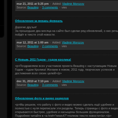
mar 21, 2011 at 5:25 pm
Added:
Vladimir Morozov
Source:
Beauting
3 comments
vies
Обновления за январь-февраль
Дорогие друзья!
За прошедшие два месяца на сайте был сделан ряд обновлений, о них речь
пойдёт в тексте этой новости.
mar 12, 2011 at 1:00 am
Added:
Vladimir Morozov
Source:
Beauting
2 comments
vies
С Новым, 2011 Годом - годом кролика!
<p>Поздравляем всех участников проекта Beauting с наступающим Новым
Годом - годом Кролика! Желаем в новом, 2011 году, творческих успехов и
достижения всех своих целей!</p>
dec 31, 2010 at 7:10 pm
Added:
Vladimir Morozov
Source:
Beauting
3 comments
vies
Обновление фото и видео разделов
<p>Мы решили, что работу с фото и видео можно сделать ещё удобнее и
полностью с нуля переписали эти разделы. Теперь страницы с фото и виде
открываются быстрее, удобнее и насыщены большим функционалом.
Подробнее читайте в <a href="news47">полном тексте новости</a>.</p>