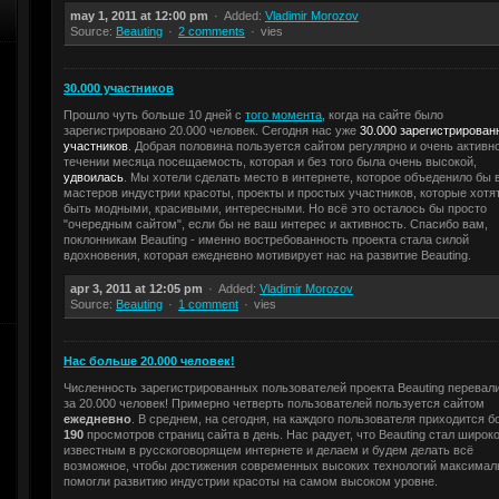
may 1, 2011 at 12:00 pm
Added:
Vladimir Morozov
Source:
Beauting
2 comments
vies
30.000 участников
Прошло чуть больше 10 дней с
того момента
, когда на сайте было
зарегистрировано 20.000 человек. Сегодня нас уже
30.000 зарегистрирован
участников
. Добрая половина пользуется сайтом регулярно и очень активно
течении месяца посещаемость, которая и без того была очень высокой,
удвоилась
. Мы хотели сделать место в интернете, которое объеденило бы 
мастеров индустрии красоты, проекты и простых участников, которые хотя
быть модными, красивыми, интересными. Но всё это осталось бы просто
"очередным сайтом", если бы не ваш интерес и активность. Спасибо вам,
поклонникам Beauting - именно востребованность проекта стала силой
вдохновения, которая ежедневно мотивирует нас на развитие Beauting.
apr 3, 2011 at 12:05 pm
Added:
Vladimir Morozov
Source:
Beauting
1 comment
vies
Нас больше 20.000 человек!
Численность зарегистрированных пользователей проекта Beauting перевал
за 20.000 человек! Примерно четверть пользователей пользуется сайтом
ежедневно
. В среднем, на сегодня, на каждого пользователя приходится б
190
просмотров страниц сайта в день. Нас радует, что Beauting стал широк
известным в русскоговорящем интернете и делаем и будем делать всё
возможное, чтобы достижения современных высоких технологий максимал
помогли развитию индустрии красоты на самом высоком уровне.